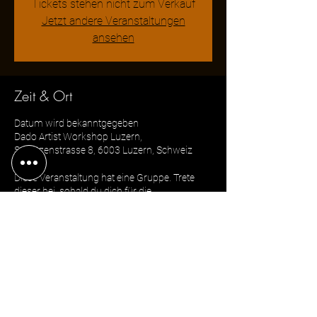
Tickets stehen nicht zum Verkauf
Jetzt andere Veranstaltungen
ansehen
Zeit & Ort
Datum wird bekanntgegeben
Dado Artist Workshop Luzern,
Schützenstrasse 8, 6003 Luzern, Schweiz
Diese Veranstaltung hat eine Gruppe. Trete
dieser bei, sobald du dich für die
Veranstaltung registriert hast.
Diese Veranstaltung teilen