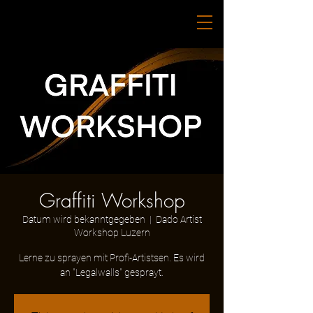
Graffiti Workshop
Datum wird bekanntgegeben
  |  
Dado Artist
Workshop Luzern
Lerne zu sprayen mit Profi-Artistsen. Es wird
an "Legalwalls" gesprayt.