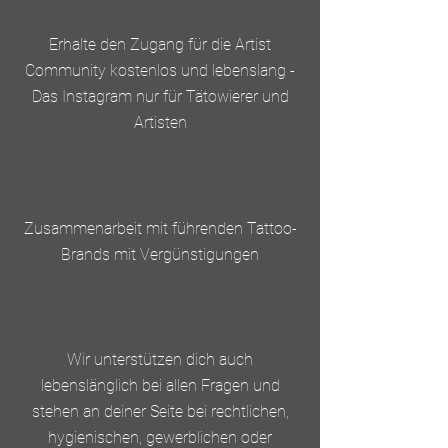
Erhalte den Zugang für die Artist
Community kostenlos und lebenslang -
Das Instagram nur für Tätowierer und
Artisten
Zusammenarbeit mit führenden Tattoo-
Brands mit Vergünstigungen
Wir unterstützen dich auch
lebenslänglich bei allen Fragen und
stehen an deiner Seite bei rechtlichen,
hygienischen, gewerblichen oder