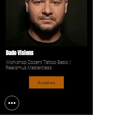
Dado Visions
Workshop Dozent Tattoo Basic /
Realismus Masterclass
Ansehen