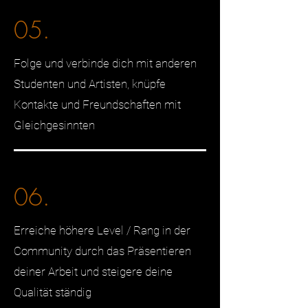
05.
Folge und verbinde dich mit anderen
Studenten und Artisten, knüpfe
Kontakte und Freundschaften mit
Gleichgesinnten
06.
Erreiche höhere Level / Rang in der
Community durch das Präsentieren
deiner Arbeit und steigere deine
Qualität ständig